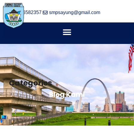
(024) 6582357
smpsayung@gmail.com
Categories
Blog Kami