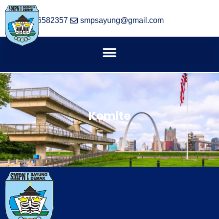
(024) 6582357
smpsayung@gmail.com
Komite