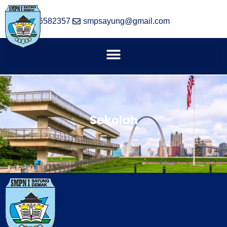
(024) 6582357
smpsayung@gmail.com
Sekolah