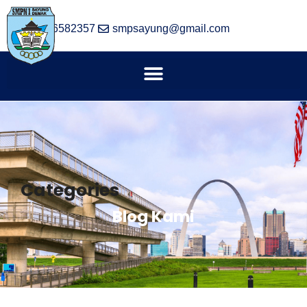
(024) 6582357
smpsayung@gmail.com
Categories
Blog Kami