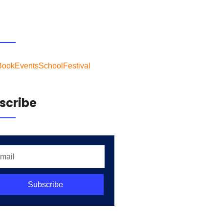
g
Book
Events
School
Festival
scribe
Subscribe