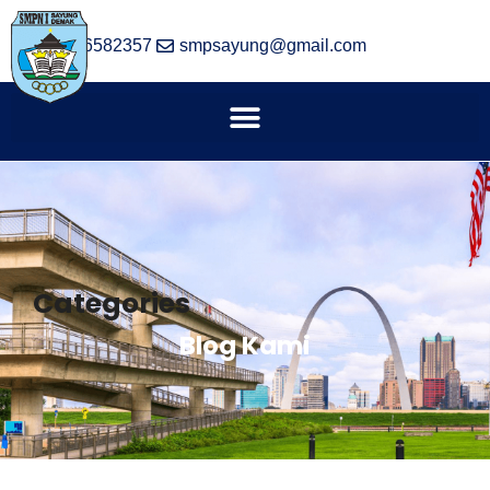
(024) 6582357
smpsayung@gmail.com
Categories
Blog Kami