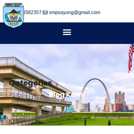
(024) 6582357
smpsayung@gmail.com
Categories
Blog Kami