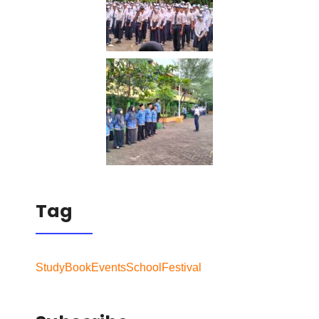
Tag
Study
Book
Events
School
Festival